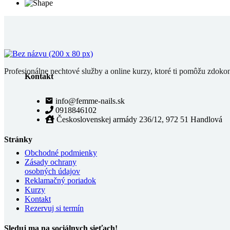
Profesionálne nechtové služby a online kurzy, ktoré ti pomôžu zdokon
Kontakt
info@femme-nails.sk
0918846102
Československej armády 236/12, 972 51 Handlová
Stránky
Obchodné podmienky
Zásady ochrany
osobných údajov
Reklamačný poriadok
Kurzy
Kontakt
Rezervuj si termín
Sleduj ma na sociálnych sieťach!