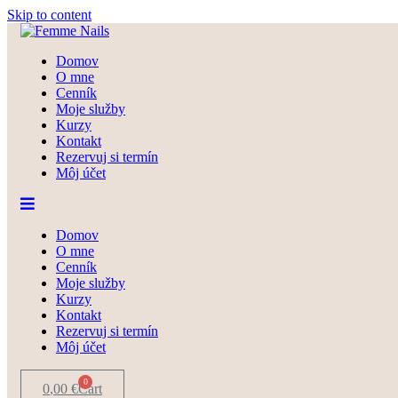
Skip to content
Domov
O mne
Cenník
Moje služby
Kurzy
Kontakt
Rezervuj si termín
Môj účet
Domov
O mne
Cenník
Moje služby
Kurzy
Kontakt
Rezervuj si termín
Môj účet
0
0
,00
€
Cart