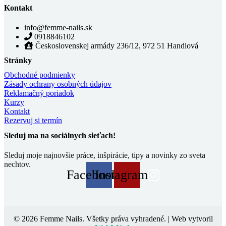
Kontakt
info@femme-nails.sk
0918846102
Československej armády 236/12, 972 51 Handlová
Stránky
Obchodné podmienky
Zásady ochrany osobných údajov
Reklamačný poriadok
Kurzy
Kontakt
Rezervuj si termín
Sleduj ma na sociálnych sieťach!
Sleduj moje najnovšie práce, inšpirácie, tipy a novinky zo sveta
nechtov.
Facebook
Instagram
© 2026 Femme Nails. Všetky práva vyhradené. | Web vytvoril